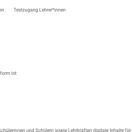
en
Testzugang Lehrer*innen
form ist:
 Schülerinnen und Schülern sowie Lehrkräften digitale Inhalte f