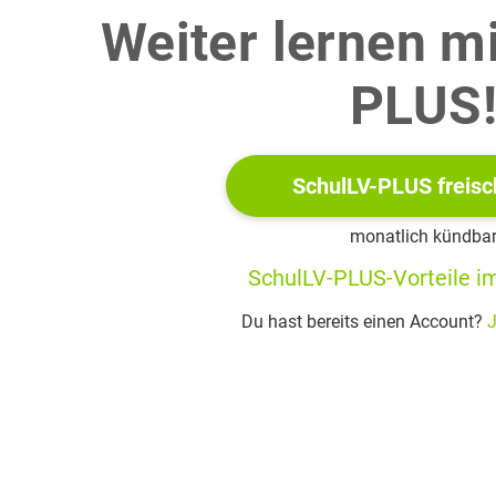
Weiter lernen m
liche Kreuz hat im öffentlichen Raum, zum Beispiel in Behörden o
PLUS
ition auseinander. Berücksichtige dabei Material 2.
SchulLV-PLUS freisc
monatlich kündba
SchulLV-PLUS-Vorteile im
Du hast bereits einen Account?
J