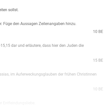
ten sollst.
er. Füge den Aussagen Zeilenangaben hinzu.
10 BE
5,15 dar und erläutere, dass hier den Juden die
15 BE
essias, im Auferweckungsglauben der frühen Christinnen
10 BE
r Entfeindungsliebe.
10 BE