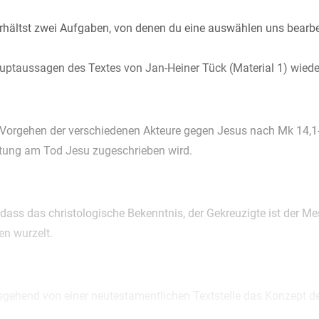
hältst zwei Aufgaben, von denen du eine auswählen uns bearbei
auptaussagen des Textes von Jan-Heiner Tück (Material 1) wied
 Vorgehen der verschiedenen Akteure gegen Jesus nach Mk 14,1-1
tung am Tod Jesu zugeschrieben wird.
dass das christologische Bekenntnis, der Gekreuzigte ist der M
en wurzelt.
sgehend von einer neutestamentlichen Textstelle das Konzept de