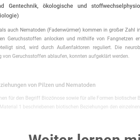
nd Gentechnik, ökologische und stoffwechselphys
iologie)
 als auch Nematoden (Fadenwürmer) kommen in großer Zahl im
en Geruchsstoffen anlocken und mithilfe von Fangnetzen erb
teiligt sind, wird durch Außenfaktoren reguliert. Die neur
von Geruchsstoffen ablaufen, konnten aufgeklärt werden.
eziehungen von Pilzen und Nematoden
onen für den Begriff Biozönose sowie für alle Formen biotischer
 Material 1 beschriebenen biotischen Beziehungen den einzelnen
ie in Material 3 dargestellten Versuchsergebnisse.