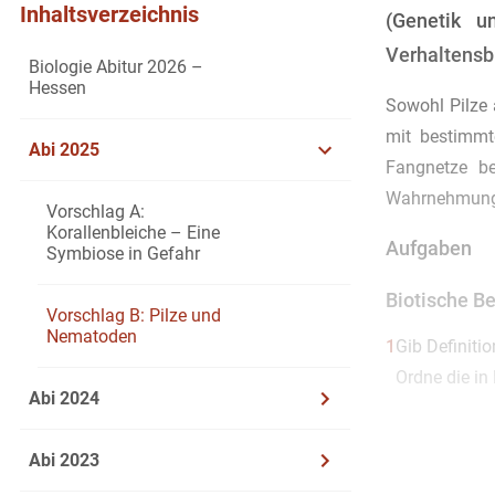
Inhaltsverzeichnis
(Genetik u
Verhaltensb
Biologie Abitur 2026 –
Hessen
Sowohl Pilze
mit bestimmt
Abi 2025
Fangnetze be
Wahrnehmung 
Vorschlag A:
Korallenbleiche – Eine
Aufgaben
Symbiose in Gefahr
Biotische B
Vorschlag B: Pilze und
Nematoden
1
Gib Definiti
Ordne die in
Abi 2024
Abi 2023
2
Analysiere d