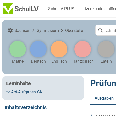
SchulLV-PLUS
Lizenzcode einlös
Sachsen
Gymnasium
Oberstufe
Mathe
Deutsch
Englisch
Französisch
Latein
Prüfun
Lerninhalte
Abi-Aufgaben GK
Aufgaben
Inhaltsverzeichnis