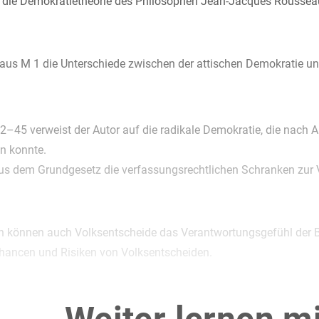
 die Demokratietheorie des Philosophen Jean-Jacques Roussea
 aus M 1 die Unterschiede zwischen der attischen Demokratie
42–45 verweist der Autor auf die radikale Demokratie, die nach A
n konnte.
aus dem Grundgesetz die verfassungsrechtlichen Schranken zur V
ch können auch Volksentscheide das Verantwortungsgefühl der Bür
Chancen und Risiken von Volksentscheiden.
as Verhältnis von Medien, Politik und Gesellschaft an einem sel