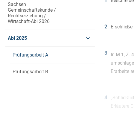
1
Beschreibe
Sachsen
Gemeinschaftskunde /
Rechtserziehung /
Wirtschaft-Abi 2026
2
Erschließe
Abi 2025
3
In M 1, Z. 
Prüfungsarbeit A
umschlage
Erarbeite 
Prüfungsarbeit B
4
„Schließli
Erläutere 
5
Beurteile d