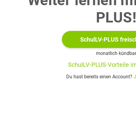
Weiter lernen m
PLUS
ville (1805–1859) war ein französischer Philosoph und Politiker. Er gilt als Be
SchulLV-PLUS freisc
monatlich kündba
SchulLV-PLUS-Vorteile im
Du hast bereits einen Account?
J