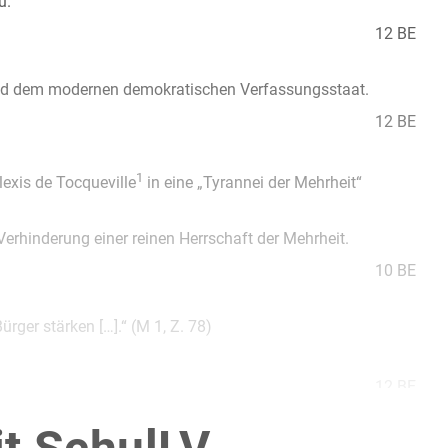
u.
12 BE
 und dem modernen demokratischen Verfassungsstaat.
12 BE
1
lexis de Tocqueville
in eine „Tyrannei der Mehrheit“
erhinderung einer reinen Herrschaft der Mehrheit.
10 BE
ger stärken […].“ (M 1, Z. 78)
12 BE
bst gewählten Beispiel.