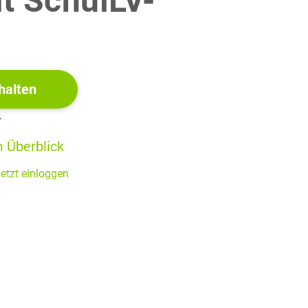
it SchulLV-
14 BE
!
gründer der vergleichenden Politikwissenschaft.
halten
r
 Überblick
etzt einloggen