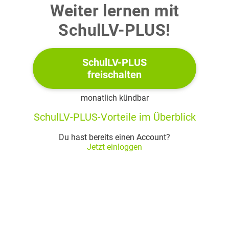
Weiter lernen mit
balance/ohnmachtsgefuehl-kontrollverlust-hilflosigkeit (letzter
SchulLV-PLUS!
Zugriff am 1. 10. 2024).
Katharina Hacker,
Die Habenichtse
und Wolfgang
SchulLV-PLUS
Koeppen,
Tauben im Gras
: Erörtere in einer
freischalten
vergleichenden Betrachtung, inwieweit Jim aus
monatlich kündbar
Hackers Roman
Die Habenichtse
und Philipp aus
Koeppens Roman
Tauben im Gras
Ohnmacht im Sinne
SchulLV-PLUS-Vorteile im Überblick
der Aussage von Melanie Wolfers erleben. (ca. 50 %)
Du hast bereits einen Account?
Jetzt einloggen
Material
Die Habenichtse
Katharina Hacker
Draußen eine nicht sehr hohe Mauer, Müll, Autos, eine
1