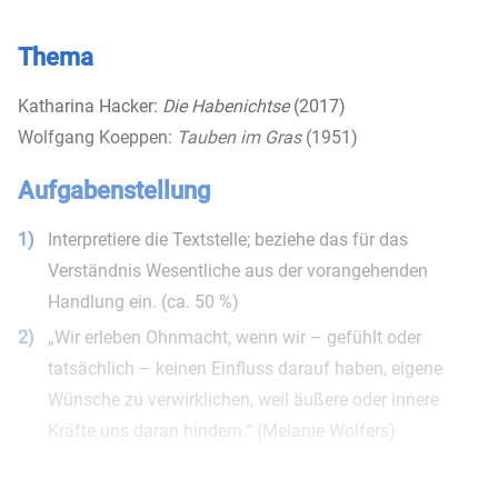
Thema
Katharina Hacker:
Die Habenichtse
(2017)
Wolfgang Koeppen:
Tauben im Gras
(1951)
Aufgabenstellung
1)
Interpretiere die Textstelle; beziehe das für das
Verständnis Wesentliche aus der vorangehenden
Handlung ein. (ca. 50 %)
2)
„Wir erleben Ohnmacht, wenn wir – gefühlt oder
tatsächlich – keinen Einfluss darauf haben, eigene
Wünsche zu verwirklichen, weil äußere oder innere
Kräfte uns daran hindern.“ (Melanie Wolfers)
Quelle: www.einfachganzleben.de/leben-