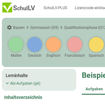
SchulLV-PLUS
Lizenzcode einlös
Bayern
Gymnasium (G9)
Qualifikationsphase (Q
Mathe
Deutsch
Englisch
Französisch
Spanisch
Beispi
Lerninhalte
Abi-Aufgaben (gA)
Aufgaben
Inhaltsverzeichnis