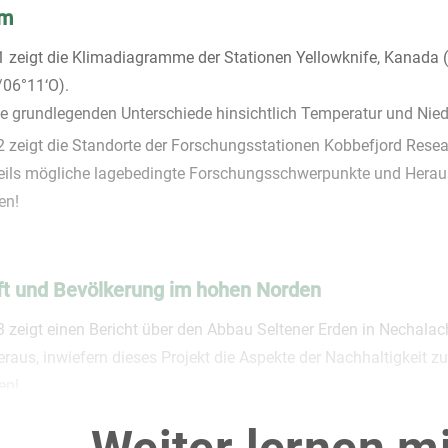
um
.1 zeigt die Klimadiagramme der Stationen Yellowknife, Kanad
/06°11‘O).
die grundlegenden Unterschiede hinsichtlich Temperatur und Nied
.2 zeigt die Standorte der Forschungsstationen Kobbefjord Res
eils mögliche lagebedingte Forschungsschwerpunkte und Herau
en!
ft und Bevölkerung im hohen Norden
3 zeigt einen Bericht über den Abbau Seltener Erden in Nechalac
eraus, inwiefern dieses Projekt die Aspekte der Nachhaltigkeit 
en!
.4 zeigt das Bevölkerungsdiagramm Kanadas von 2022.
e mögliche Herausforderungen, die sich daraus für Kanada ergeb