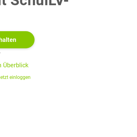
it SchulLV-
 für Grönland!
!
30 BE
50 BE
halten
r
 Überblick
etzt einloggen