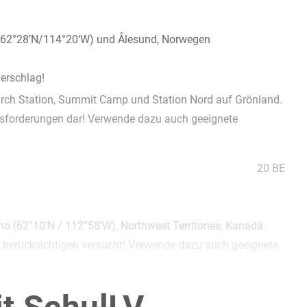
a (62°28’N/114°20‘W) und Ålesund, Norwegen
erschlag!
earch Station, Summit Camp und Station Nord auf Grönland.
sforderungen dar! Verwende dazu auch geeignete
20 BE
ho (62°10’N / 112°58‘W), Northwest Territories, Kanada.
zu berücksichtigen versucht! Verwende dazu auch geeignete
en!