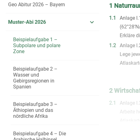
Geo Abitur 2026 – Bayern
1 Naturra
1.1
Anlage I
Muster-Abi 2026
(62°28’N
Erkläre 
Beispielaufgabe 1 –
Subpolare und polare
1.2
Anlage I
Zone
Lege jew
Atlaskart
Beispielaufgabe 2 –
Wasser und
Gebirgsregionen in
Spanien
2 Wirtscha
2.1
Anlage I.
Beispielaufgabe 3 –
Äthiopien und das
Arbeite h
nördliche Afrika
Atlaskart
2.2
Anlage I
Beispielaufgabe 4 – Die
Erläuter
Arabische Halbinsel