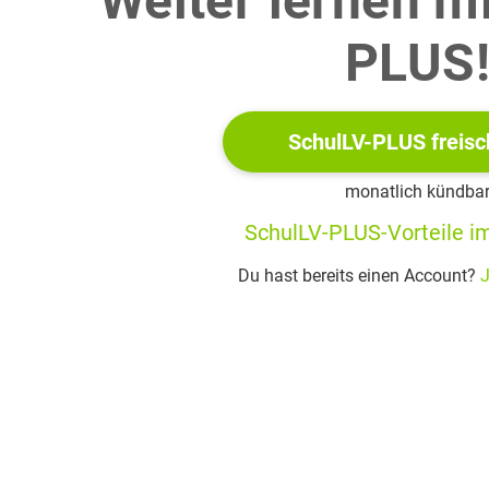
Weiter lernen m
 mögliche ökonomische Folgen des gegenwärtigen Klimawandels
PLUS
SchulLV-PLUS freisc
monatlich kündba
SchulLV-PLUS-Vorteile im
Du hast bereits einen Account?
J