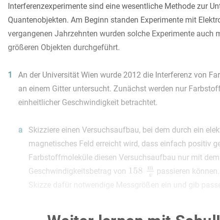
Interferenzexperimente sind eine wesentliche Methode zur U
Quantenobjekten. Am Beginn standen Experimente mit Elektro
vergangenen Jahrzehnten wurden solche Experimente auch 
größeren Objekten durchgeführt.
1
An der Universität Wien wurde 2012 die Interferenz von F
an einem Gitter untersucht. Zunächst werden nur Farbstof
einheitlicher Geschwindigkeit betrachtet.
a
Skizziere einen Versuchsaufbau, bei dem durch ein elek
magnetisches Feld erreicht wird, dass einfach positiv 
Farbstoffmoleküle diesen Versuchsaufbau nur mit dem
Geschwindigkeitsbetrag von
passieren können. 
Skizze dafür notwendige Messgrößen ein und gib pass