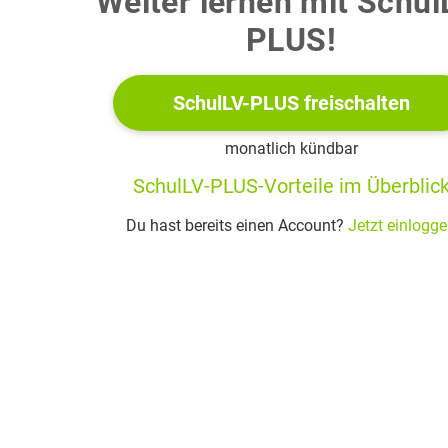
Weiter lernen mit Schul
b
Zeige mithilfe der Tabelle in Material 1, dass ein Farbs
PLUS!
dem Geschwindigkeitsbetrag von
eine De-Brogl
von
besitzt.
SchulLV-PLUS freischalten
monatlich kündbar
c
In Material 1 ist der 2012 durchgeführte Interferenzver
SchulLV-PLUS-Vorteile im Überblic
Skizziere die Intensitätsverteilung entlang der Linie
dem Schirmbild in Material 1 Abb. 2 ergibt.
Du hast bereits einen Account?
Jetzt einlogg
d
Das in Material 2 Abb. 3 dargestellte Verfahren erlaub
der Intensität an einem beliebigen Punkt auf der Linie
dieses Verfahren. Gib für das Beispiel in Material 2 die
an, die vom Molekülstrahl getroffen wurden. Ermittele f
der De-Broglie-Wellenlänge aus Teilaufgabe b die Differ
Weglängen von den Spaltmitten zweier benachbarter S