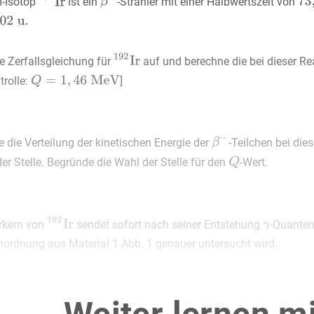
m-Isotop
ist ein
-Strahler mit einer Halbwertszeit von
ie Zerfallsgleichung für
auf und berechne die bei dieser Re
trolle:
]
e die Verteilung der kinetischen Energie der
-Teilchen bei di
r Stelle. Begründe die Wahl der Stelle für den
-Wert.
rkern von
sendet sofort nach seiner Entstehung
-Quanten
ordnung aus Material 1 Abb. 1 genauer untersucht wird.
e, dass der Abstand
zwischen Präparat und Zählrohr während d
 1 Abb. 2 die Halbwertsdicke
von Blei für die im Experime