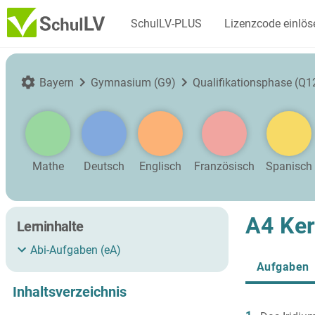
SchulLV-PLUS
Lizenzcode einlös
Bayern
Gymnasium (G9)
Qualifikationsphase (Q
Mathe
Deutsch
Englisch
Französisch
Spanisch
A4 Ker
Lerninhalte
Abi-Aufgaben (eA)
Aufgaben
Inhaltsverzeichnis