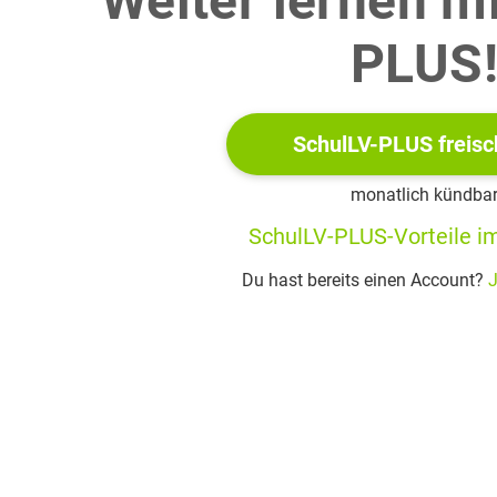
Weiter lernen m
PLUS
ithilfe von Material 1, dass für den Zusammenhang zwischen 
SchulLV-PLUS freisc
monatlich kündba
SchulLV-PLUS-Vorteile im
e mithilfe von Material 2 Abb. 3 den Wert des Schwächungskoeff
Du hast bereits einen Account?
J
ter Berücksichtigung der Fortpflanzung der Messunsicherheiten d
he die Ergebnisse mit deinem Ergebnis aus Teilaufgabe c.
n Grund dafür an, dass die Absorptionskurve in Material 3 Abb.
erwendet werden kann. Begründe mithilfe von Material 3, dass es 
 soll, Blei einzuarbeiten.