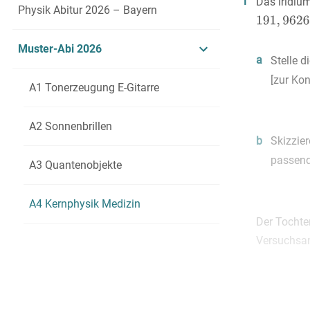
1
Das Iridiu
Physik Abitur 2026 – Bayern
Muster-Abi 2026
a
Stelle d
[zur Kon
A1 Tonerzeugung E-Gitarre
A2 Sonnenbrillen
b
Skizzier
passende
A3 Quantenobjekte
A4 Kernphysik Medizin
Der Tochte
Versuchsan
c
Begründ
Material