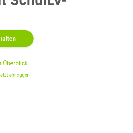
it SchulLV-
4 BE
!
Schwächungskoeffizient
und Halbwertsdicke
gilt:
halten
r
4 BE
 Überblick
izienten
mit Angabe der Messunsicherheiten. Bestimme
etzt einloggen
as Intervall, in dem die Halbwertsdicke liegt, und
9 BE
 4 auch zur Beschreibung der Absorption im menschlichen
sinnvoll ist, in Schutzkleidung, die vor
-Strahlung