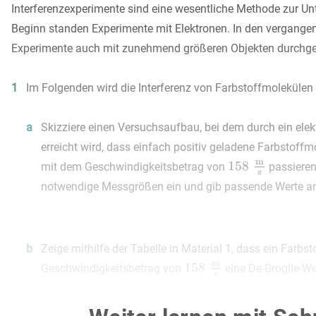
Interferenzexperimente sind eine wesentliche Methode zur 
Beginn standen Experimente mit Elektronen. In den vergang
Experimente auch mit zunehmend größeren Objekten durchge
1
Im Folgenden wird die Interferenz von Farbstoffmolekülen
a
Skizziere einen Versuchsaufbau, bei dem durch ein ele
erreicht wird, dass einfach positiv geladene Farbstoff
mit dem Geschwindigkeitsbetrag von
passieren
notwendige Messgrößen ein und gib passende Werte a
b
Zeige mithilfe der Tabelle in Material 1, dass ein Farb
Geschwindigkeitsbetrag von
eine De-Broglie-W
besitzt.