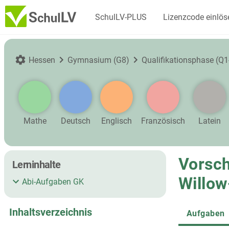
SchulLV-PLUS
Lizenzcode einlös
Hessen
Gymnasium (G8)
Qualifikationsphase (Q1
Mathe
Deutsch
Englisch
Französisch
Latein
Vorsch
Lerninhalte
Willow
Abi-Aufgaben GK
Inhaltsverzeichnis
Aufgaben