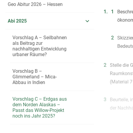
Geo Abitur 2026 – Hessen
1.
1
Beschre
ökonomi
Abi 2025
Vorschlag A – Seilbahnen
2
Skizzie
als Beitrag zur
Bedeutu
nachhaltigen Entwicklung
urbaner Räume?
2
Stelle die 
Vorschlag B –
Raumkonstr
Glimmerland – Mica-
(Material 
Abbau in Indien
Vorschlag C – Erdgas aus
3
Beurteile,
dem Norden Alaskas –
der Nachha
Passt das Willow-Projekt
noch ins Jahr 2025?