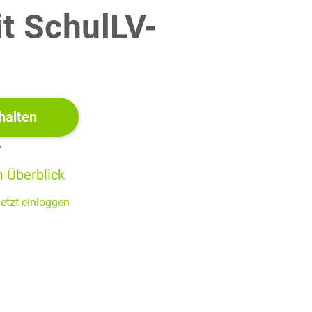
it SchulLV-
!
halten
r
 Überblick
etzt einloggen