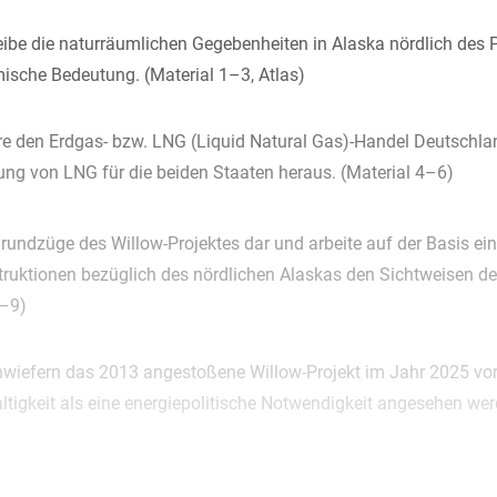
ibe die naturräumlichen Gegebenheiten in Alaska nördlich des 
sche Bedeutung. (Material 1–3, Atlas)
re den Erdgas- bzw. LNG (Liquid Natural Gas)-Handel Deutschlan
ng von LNG für die beiden Staaten heraus. (Material 4–6)
Grundzüge des Willow-Projektes dar und arbeite auf der Basis ei
uktionen bezüglich des nördlichen Alaskas den Sichtweisen der
7–9)
 inwiefern das 2013 angestoßene Willow-Projekt im Jahr 2025 vo
ltigkeit als eine energiepolitische Notwendigkeit angesehen we