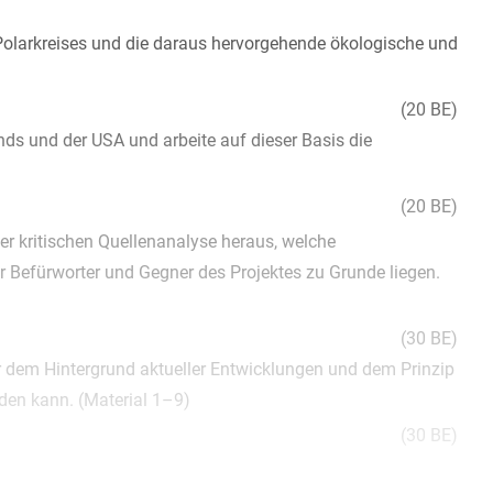
Polarkreises und die daraus hervorgehende ökologische und
(20 BE)
ds und der USA und arbeite auf dieser Basis die
(20 BE)
ner kritischen Quellenanalyse heraus, welche
 Befürworter und Gegner des Projektes zu Grunde liegen.
(30 BE)
r dem Hintergrund aktueller Entwicklungen und dem Prinzip
rden kann. (Material 1–9)
(30 BE)