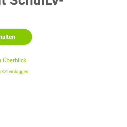
it SchulLV-
nfall und vom Ver-
!
g der Reiche, der
 um eine kosmi-
 umgekehrt um das
halten
edient sich auch
r
giöse Perspek-
 Überblick
s Ende der Son-
etzt einloggen
en Kometen machen
liche Möglich-
 Auch darin können
 biologischen und
tuntergangs erhält.
eht um uns – damals