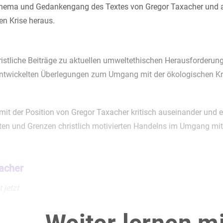
Thema und Gedankengang des Textes von Gregor Taxacher und a
en Krise heraus.
hristliche Beiträge zu aktuellen umweltethischen Herausforderun
ntwickelten Überlegungen zum Umgang mit der ökologischen Kr
mit der Position von Gregor Taxacher kritisch auseinander und e
ten und Grenzen christlich motivierten Handelns im Umgang mit 
acher
 jetzt
 der Theologie im Angesicht der Endzeit
okalyptik im Umkreis der biblischen Schriften imaginierte einen