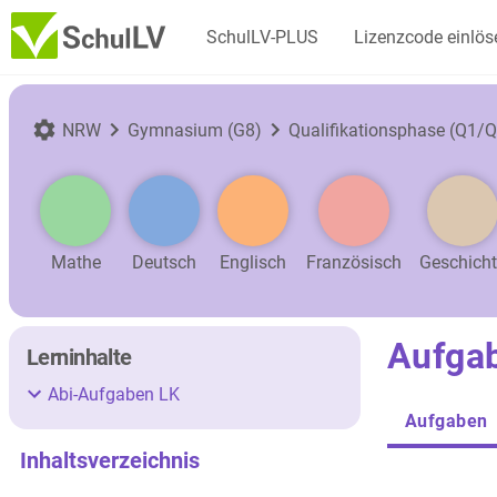
SchulLV-PLUS
Lizenzcode einlös
NRW
Gymnasium (G8)
Qualifikationsphase (Q1/Q
Mathe
Deutsch
Englisch
Französisch
Geschich
Aufgab
Lerninhalte
Abi-Aufgaben LK
Aufgaben
Inhaltsverzeichnis