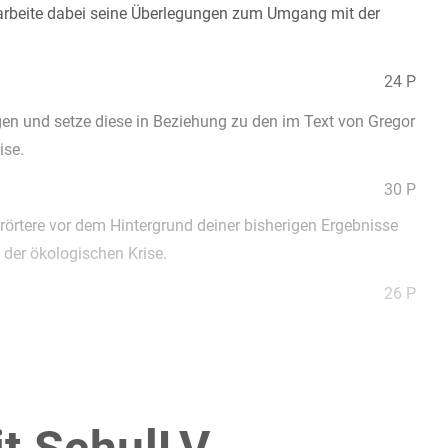
rbeite dabei seine Überlegungen zum Umgang mit der
24 P
gen und setze diese in Beziehung zu den im Text von Gregor
ise.
30 P
rörtere vor dem Hintergrund deiner bisherigen Ergebnisse
der ökologischen Krise.
26 P
 Weltuntergang,