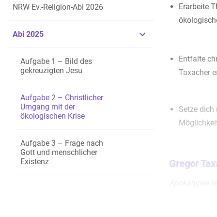
Erarbeite 
NRW Ev.-Religion-Abi 2026
ökologisch
Abi 2025
Entfalte c
Aufgabe 1 – Bild des
gekreuzigten Jesu
Taxacher e
Aufgabe 2 – Christlicher
Umgang mit der
Setze dich 
ökologischen Krise
Möglichkei
Aufgabe 3 – Frage nach
Gott und menschlicher
Existenz
Gregor Tax
Apokalypse ist
Vom Schweigen
Die alte Ap
1