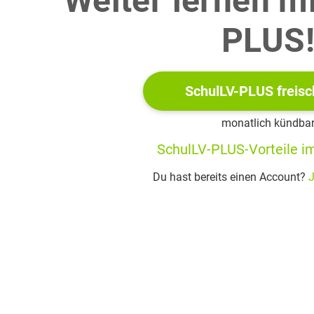
Weiter lernen m
at dies anthropozentrisch: Die kosmischen Szenarien vom Sterne
PLUS
Himmel und Erde waren metaphorisch bezogen auf den Untergan
n, der bisherigen menschlichen Geschichte. Es ging nicht primär
trophe, in deren Zuge auch die Menschheit untergeht, sondern
SchulLV-PLUS freisc
ttes an der menschlichen Machtgeschichte, und dieses Gericht b
hen Schöpfung, die in Gottes Hand ist. [...]
monatlich kündba
nwärtige Situation entspricht säkular, also auch ohne eine reli
SchulLV-PLUS-Vorteile im
e, in ihrer Struktur genau dieser biblischen Apokalyptik: Nicht da
Du hast bereits einen Account?
J
nd nicht einmal die Möglichkeit eines allzu nah vorbeiziehend
und prägen die gegenwärtige Lage der Welt, sondern die mensch
selbst die Lebensgrundlagen zu entziehen und sich zu zerstören.
nsterben, Verseuchung und atomare Sprengkraft große Teile der
Umwelt mitgerissen werden, so dass das Szenario Züge eines Wel
uslöser und die endgültig Betroffenen sind die Menschen. Es g
1