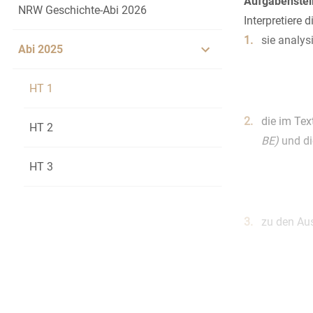
Aufgabenstel
NRW Geschichte-Abi 2026
Interpretiere 
1.
sie analysi
Abi 2025
HT 1
2.
die im Tex
HT 2
BE)
und di
HT 3
3.
zu den Au