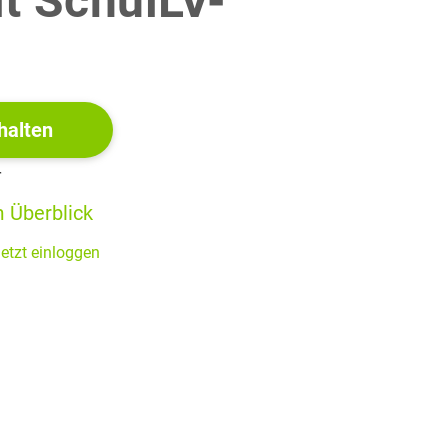
it SchulLV-
!
u, 1932, H. 5, S. 577–592, hier: 577–579.
halten
der während der Weimarer Republik von 1924 bis 1932 auch
r
 Überblick
eit 1890 kontinuierlich erscheint. Ab 1944 erschien sie
blikum.
etzt einloggen