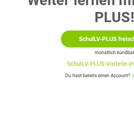
Weiter lernen m
dlage:
PLUS
ranz von Unruh: Nationalistische Jugend. In: Die neue Rundscha
um Autor/Material:
SchulLV-PLUS freisc
Franz von Unruh
(1893–1986) war ein deutscher Schriftsteller, 
ist arbeitete.
monatlich kündba
SchulLV-PLUS-Vorteile im
Rundschau
ist eine der ältesten Kulturzeitschriften Europas, die s
nd im Ausland. Sie richtet sich an ein bildungsbürgerliches Pu
Du hast bereits einen Account?
J
ilfsmittel:
 zur deutschen Rechtschreibung
tische Jugend