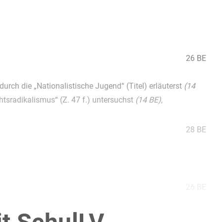
26 BE
rch die „Nationalistische Jugend“ (Titel) erläuterst
(14
sradikalismus“ (Z. 47 f.) untersuchst
(14 BE)
,
28 BE
26 BE