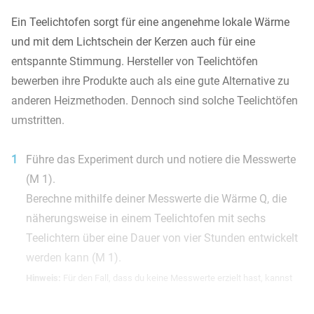
Ein Teelichtofen sorgt für eine angenehme lokale Wärme
und mit dem Lichtschein der Kerzen auch für eine
entspannte Stimmung. Hersteller von Teelichtöfen
bewerben ihre Produkte auch als eine gute Alternative zu
anderen Heizmethoden. Dennoch sind solche Teelichtöfen
umstritten.
1
Führe das Experiment durch und notiere die Messwerte
(M 1).
Berechne mithilfe deiner Messwerte die Wärme Q, die
näherungsweise in einem Teelichtofen mit sechs
Teelichtern über eine Dauer von vier Stunden entwickelt
werden kann (M 1).
Hinweis:
Für den Fall, dass du keine Messwerte erzielt hast, kannst
du dir Ersatzmesswerte unter Abzug von 1 BE geben lassen.