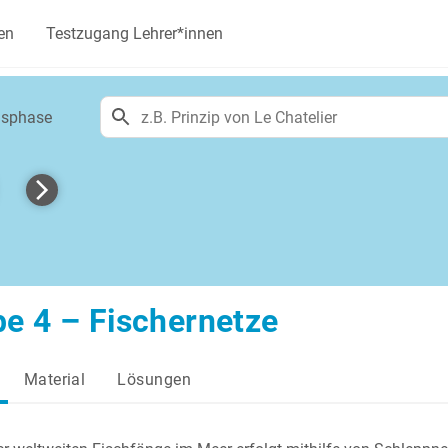
en
Testzugang Lehrer*innen
onsphase
e 4 – Fischernetze
Material
Lösungen