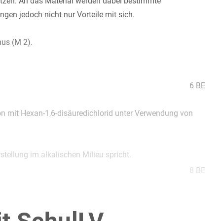
netzen. An das Material werden dabei bestimmte
gen jedoch nicht nur Vorteile mit sich.
us (M 2).
6 BE
lon mit Hexan-1,6-disäuredichlorid unter Verwendung von
stellung im alkalischen Milieu spricht.
8 BE
Eigenschaften. Gib dabei auch strukturelle Merkmale der