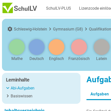
SchulLV-PLUS
Lizenzcode einlös
Schleswig-Holstein
Gymnasium (G8)
Qualifikati
Mathe
Deutsch
Englisch
Französisch
Latein
Aufgab
Lerninhalte
Abi-Aufgaben
Aufgaben
Basiswissen
Inhaltsverzeichnis