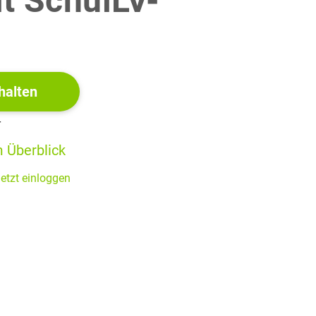
it SchulLV-
!
on als Material für Schleppnetze (M 1, M 2).
halten
13 BE
r
logischer Sicht (M 4).
 Überblick
6 BE
etzt einloggen
flösende Fischernetze unter Verwendung einer
7 BE