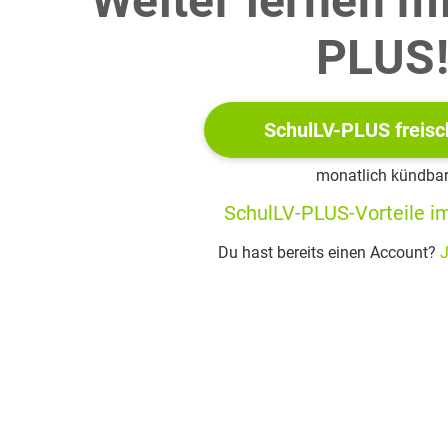
Weiter lernen m
PLUS
dnung von Nylon zu einer dieser Kunststoffklassen,
nwendung des Struktur-Eigenschaft-Konzepts die Eignung von Nyl
SchulLV-PLUS freisc
monatlich kündba
hand von vier Aspekten das Recycling von Fischernetzen aus öko
SchulLV-PLUS-Vorteile im
Du hast bereits einen Account?
J
die Eignung von Polycaprolacton als Rohstoff für sich selbst au
leichung (M 4, M 5).