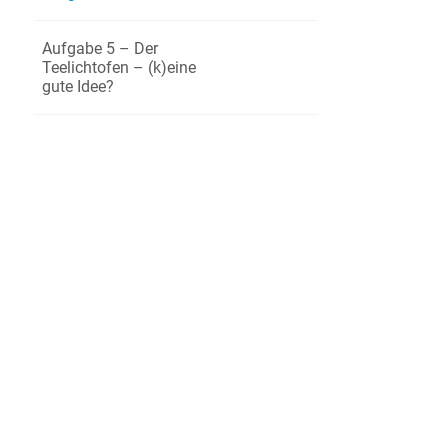
Begründe
Aufgabe 5 – Der
Teelichtofen – (k)eine
die Zuor
gute Idee?
unter A
4
Bewerte an
5
Beurteile 
Reaktionsg