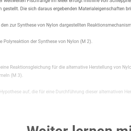
der weltweiten Fischfänge im Meer erfolgt mithilfe von Schlepp
gestellt. Die sich daraus ergebenden Materialeigenschaften brin
 den zur Synthese von Nylon dargestellten Reaktionsmechanism
e Polyreaktion der Synthese von Nylon (M 2).
 eine Reaktionsgleichung für die alternative Herstellung von Ny
rmeln (M 3).
 Hypothese auf, die für eine Durchführung dieser alternativen Her
 die Einteilung von Kunststoffen nach thermisch-mechanischen 
-Moleküle an.