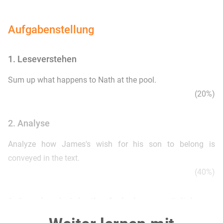
Aufgabenstellung
1. Leseverstehen
Sum up what happens to Nath at the pool.
(20%)
2. Analyse
Analyze how James's wish for his son to belong is
conveyed in the text.
(40%)
3. Gestaltende Schreibaufgabe bzw. persönliche
Stellungnahme