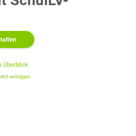
it SchulLV-
(12 P)
!
halten
r
 Überblick
etzt einloggen