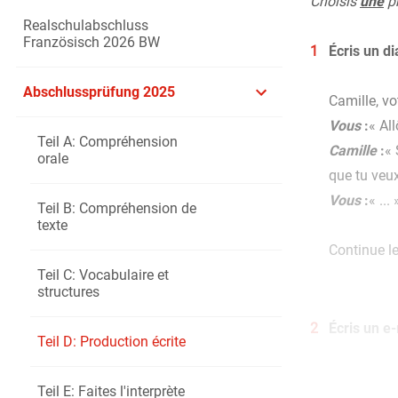
Choisis
une
pr
Realschulabschluss
Französisch 2026 BW
1
Écris un d
Abschlussprüfung 2025
Camille, vo
Vous
:
« All
Teil A: Compréhension
Camille
:
« 
orale
que tu veux
Vous
:
« ... 
Teil B: Compréhension de
texte
Continue le
Teil C: Vocabulaire et
structures
2
Écris un e
Teil D: Production écrite
En septembr
Teil E: Faites l'interprète