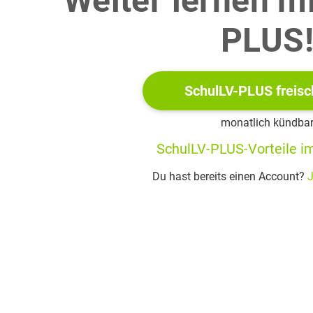
Weiter lernen m
ropositions pour le programme du week-end.
PLUS
SchulLV-PLUS freisc
monatlich kündba
SchulLV-PLUS-Vorteile im
Du hast bereits einen Account?
J