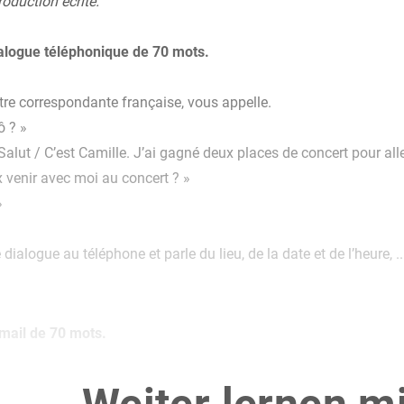
oduction écrite.
ialogue téléphonique de 70 mots.
tre correspondante française, vous appelle.
ô ? »
Salut / C’est Camille. J’ai gagné deux places de concert pour al
 venir avec moi au concert ? »
»
 dialogue au téléphone et parle du lieu, de la date et de l’heure, ..
-mail de 70 mots.
e, votre correspondant/e du collège partenaire de Perpignan vien