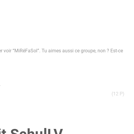
ler voir “MiRéFaSol”. Tu aimes aussi ce groupe, non ? Est-ce
.
(12 P)
t vous voir. Tu lui écris un e-mail.