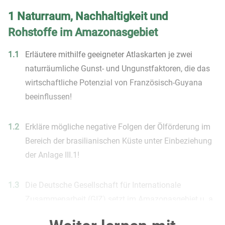
1 Naturraum, Nachhaltigkeit und
Rohstoffe im Amazonasgebiet
1.1
Erläutere mithilfe geeigneter Atlaskarten je zwei
naturräumliche Gunst- und Ungunstfaktoren, die das
wirtschaftliche Potenzial von Französisch-Guyana
beeinflussen!
1.2
Erkläre mögliche negative Folgen der Ölförderung im
Bereich der brasilianischen Küste unter Einbeziehung
der Anlage III.1!
1.3
Die Deutsche Gesellschaft für Internationale
Zusammenarbeit (GIZ) setzt im Amazonasgebiet u. a.
auf das Projekt Bioökonomie und