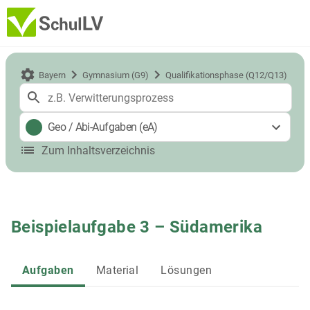
Bayern
Gymnasium (G9)
Qualifikationsphase (Q12/Q13)
Geo
/
Abi-Aufgaben (eA)
Zum Inhaltsverzeichnis
Beispielaufgabe 3 – Südamerika
Aufgaben
Material
Lösungen