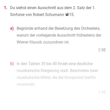
1.
Du siehst einen Ausschnitt aus dem 2. Satz der 1.
Sinfonie von Robert Schumann 📽️15.
a)
Begründe anhand der Besetzung des Orchesters,
warum der vorliegende Ausschnitt frühestens der
Wiener Klassik zuzuordnen ist.
2 BE
b)
In den Takten 35 bis 40 findet eine deutliche
musikalische Steigerung statt. Beschreibe zwei
musikalische Mittel, die der Komponist hierfür
verwendet.
2 BE
c)
Erläutere, inwiefern die Hörerwartung des Zuhörers