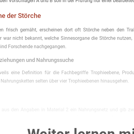
en Vorschlägen A und B soll in der Prüfung nur einer bearbeite
he der Störche
n frisch gemäht, erscheinen dort oft Störche neben den T
r war nicht bekannt, welche Sinnesorgane die Störche nutzen, 
 sind Forschende nachgegangen.
ziehungen und Nahrungssuche
weils eine Definition für die Fachbegriffe Trophieebene, Pr
Nahrungsketten selten über vier Trophieebenen hinausgehen.
f aus den Angaben in Material 2 ein Nahrungsnetz und gib zwe
eebenen zugeordnet werden können. (Material 1 und 2)