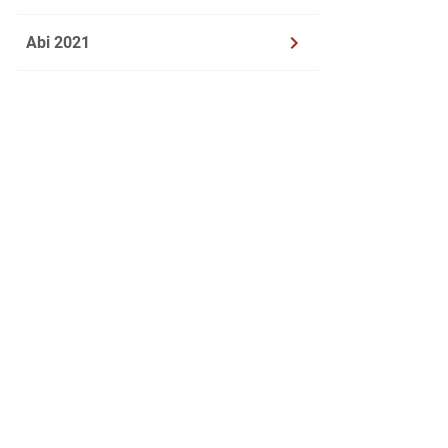
3
Werte 
Abi 2021
Molekulare
4
Beschre
unter 
Verglei
5
Beschre
6
Beschr
Signalt