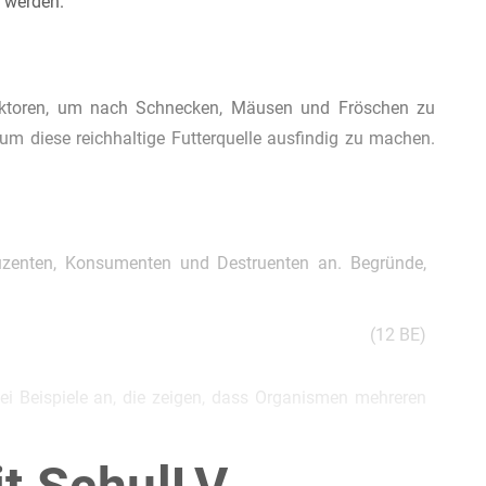
t werden.
raktoren, um nach Schnecken, Mäusen und Fröschen zu
um diese reichhaltige Futterquelle ausfindig zu machen.
oduzenten, Konsumenten und Destruenten an. Begründe,
(12 BE)
i Beispiele an, die zeigen, dass Organismen mehreren
(10 BE)