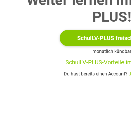
Weiter lernen m
die Einzeluntersuchungen in Material 3 im Zusammenhang mitein
PLUS
 Grundlagen der Sinneswahrnehmung
SchulLV-PLUS freisc
ibe und vergleiche die in der Abbildung 4.1 dargestellten Prin
Berücksichtigung von Abbildung 4.2 den möglichen Vorteil der 
monatlich kündba
ch zu Zellen des Typs A. (Material 4)
SchulLV-PLUS-Vorteile im
Du hast bereits einen Account?
J
ibe und erläutere die Signaltransduktion in einem Stäbchen der N
eibe und erläutere die Signaltransduktion in einer Geruchss
ransduktion in einem Stäbchen. (Material 5 und 6)