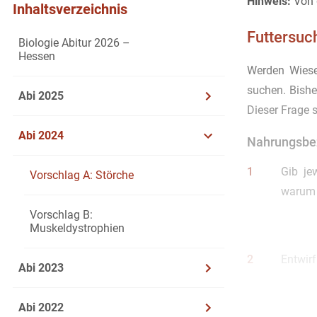
Hinweis:
Von d
Inhaltsverzeichnis
Futtersuc
Biologie Abitur 2026 –
Hessen
Werden Wiese
suchen. Bishe
Abi 2025
Dieser Frage
Abi 2024
Nahrungsbe
1
Gib je
Vorschlag A: Störche
warum 
Vorschlag B:
Muskeldystrophien
2
Entwir
Abi 2023
Trophi
Abi 2022