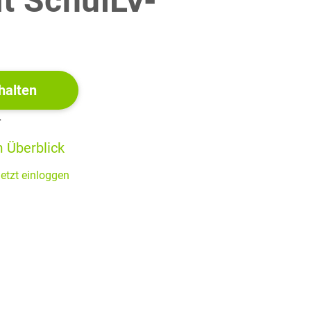
it SchulLV-
ander aus. (Material 1 und 3)
!
(18 BE)
halten
zipien der Reizaufnahme und Signaltransduktion. Erkläre
komplexeren Signaltransduktion in Zellen des Typs B im
r
 Überblick
(8 BE)
etzt einloggen
etzhaut bei Lichteinfall. (Material 5)
(10 BE)
inneszelle und vergleiche diese tabellarisch mit der
(22 BE)