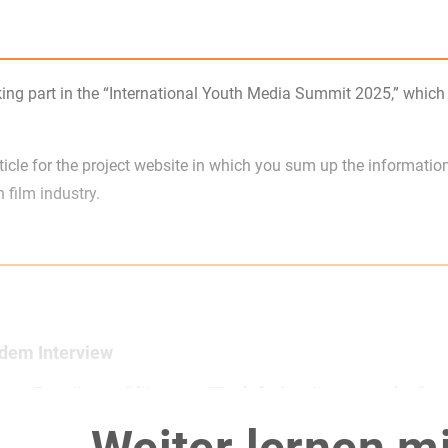
king part in the “International Youth Media Summit 2025,” which
ticle for the project website in which you sum up the informatio
 film industry.
dem Interview
tts: „Es müssen Plätze am Tisch freigeräumt werden“