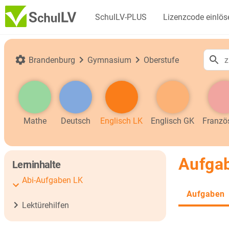
SchulLV-PLUS
Lizenzcode einlös
Brandenburg
Gymnasium
Oberstufe
Mathe
Deutsch
Englisch LK
Englisch GK
Franzö
Aufgab
Lerninhalte
Abi-Aufgaben LK
Aufgaben
Lektürehilfen