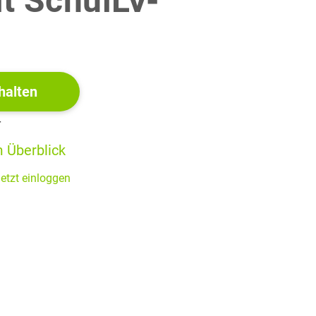
it SchulLV-
!
halten
r
 Überblick
etzt einloggen