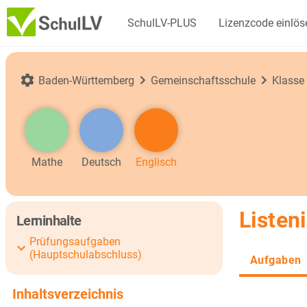
SchulLV-PLUS
Lizenzcode einlös
Baden-Württemberg
Gemeinschaftsschule
Klasse
Mathe
Deutsch
Englisch
Listen
Lerninhalte
Prüfungsaufgaben
(Hauptschulabschluss)
Aufgaben
Inhaltsverzeichnis