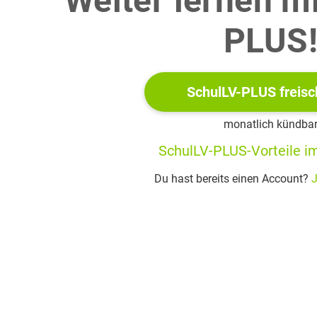
Weiter lernen m

B
8.00
PLUS

C
7.30
In which sport did they
not
win any gold medals?

SchulLV-PLUS freisc
A
swimming

B
running
monatlich kündba
SchulLV-PLUS-Vorteile im

C
cycling
Du hast bereits einen Account?
J
What kind of accommodation is Mrs Schofield going to book?
single room

A
lake view
double room

B
mountain view
tent