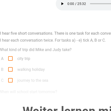
l hear five short conversations. There is one task for each conve
l hear each conversation twice. For tasks a) - e) tick A, B or C.
What kind of trip did Mike and Judy take?

A
city trip

B
walking holiday

C
journey to the sea
When will school start tomorrow?

A
7.20