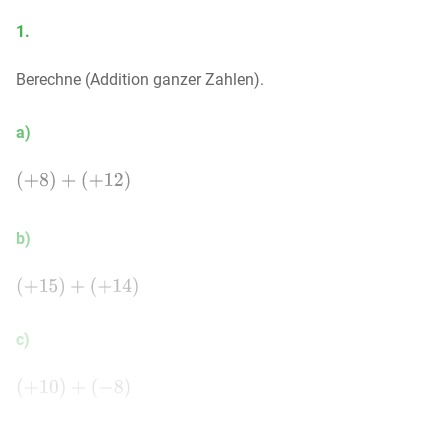
1.
Berechne (Addition ganzer Zahlen).
a)
b)
c)
d)