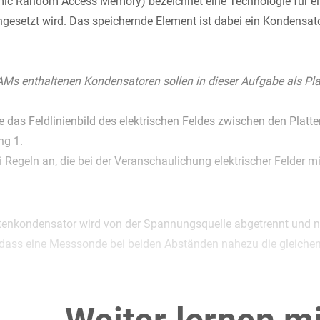
 Random Access Memory) bezeichnet eine Technologie für eine
gesetzt wird. Das speichernde Element ist dabei ein Kondensator
AMs enthaltenen Kondensatoren sollen in dieser Aufgabe als Pl
re das Feldlinienbild des elektrischen Feldes zwischen den Plat
ng 1.
 Regeln an, die bei der Veranschaulichung elektrischer Felder mi
ttenkondensator wird von der Spannungsquelle abgetrennt und n
, dass eine Messsonde bei beiden Abständen nahezu die gleichen 
e, weshalb die Messwerte nicht identisch sind.