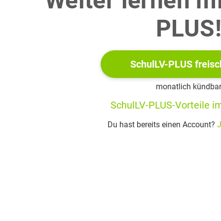
Weiter lernen m
PLUS
Modellversuch zu DRAMs wird der Zusammenhang zwischen Lad
densatoren ermittelt.
he qualitativ mithilfe der Abbildung 2 in Material 2 den Wert d
SchulLV-PLUS freisc
monatlich kündba
e deine Aussage.
SchulLV-PLUS-Vorteile im
Du hast bereits einen Account?
J
m weiteren Versuch wird die Kapazität
in Abhängigkeit vom P
essdaten des Materials 3, dass der Zusammenhang zwischen die
angegeben werden kann.
nternetforum über Computertechnik wird über die besonders kl