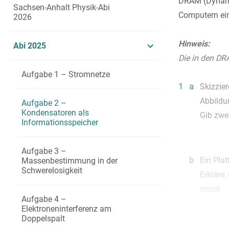
DRAM (Dynamic
Sachsen-Anhalt Physik-Abi
Computern ein
2026
Hinweis:
Abi 2025
Die in den DR
Aufgabe 1 – Stromnetze
1
a
Skizzie
Abbildu
Aufgabe 2 –
Kondensatoren als
Gib zwei
Informationsspeicher
Aufgabe 3 –
b
Ein Pla
Massenbestimmung in der
Schwerelosigkeit
Erkläre
misst.
Aufgabe 4 –
Erläuter
Elektroneninterferenz am
Doppelspalt