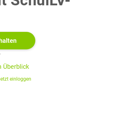
it SchulLV-
!
ungsmenge und angelegter Spannung bei zwei
er Kapazität des Kondensators
mit dem des Kondensators
halten
r
 Überblick
3 BE
etzt einloggen
lattenabstand
untersucht. Begründe unter Einbeziehung
sen beiden Größen in guter Näherung durch die Gleichung
3 BE
einen Dimensionen von Kondensatoren in DRAMS zur