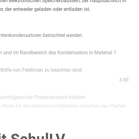
n elektronischen Speicherbaustein, der hauptsächlich in
, der entweder geladen oder entladen ist.
attenkondensatoren betrachtet werden.
ten und im Randbereich des Kondensators in Material 1
thilfe von Feldlinien zu beachten sind.
4 BE
achfolgend der Plattenabstand halbiert.
Werte für die elektrische Feldstärke zwischen den Platten
4 BE