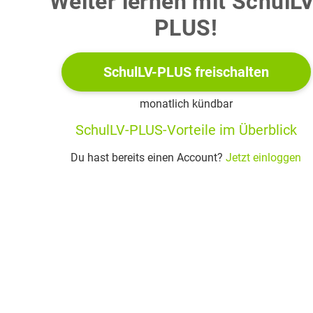
Weiter lernen mit SchulLV
PLUS!
SchulLV-PLUS freischalten
monatlich kündbar
Schematische Darstellung
SchulLV-PLUS-Vorteile im Überblick
Du hast bereits einen Account?
Jetzt einloggen
Die Abbildung stammt aus der Veröffentlichung von ANDER
dem Jahr 1933 mit dem Titel „The Positive Electron“. Sie zeig
Bahnspur eines Teilchens, welches sich vor und hinter einer z
durchdringenden Bleiplatte der Dicke
auf Bahnen
verschiedenen Radien bewegt. Dabei ist zu erkennen, dass de
Bahnradius unterhalb der Bleiplatte größer ist als oberhalb de
Bleiplatte.
In der Nebelkammer herrscht ein starkes homogenes Magnetf