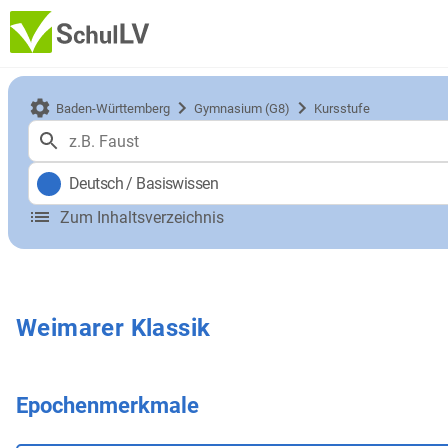
Baden-Württemberg
Gymnasium (G8)
Kursstufe
Deutsch
/
Basiswissen
Zum Inhaltsverzeichnis
Weimarer Klassik
Epochenmerkmale