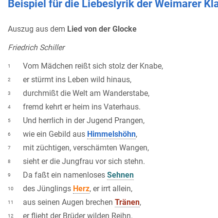
Beispiel für die Liebeslyrik der Weimarer Kl
Auszug aus dem
Lied von der Glocke
Friedrich Schiller
Vom Mädchen reißt sich stolz der Knabe,
1
er stürmt ins Leben wild hinaus,
2
durchmißt die Welt am Wanderstabe,
3
fremd kehrt er heim ins Vaterhaus.
4
Und herrlich in der Jugend Prangen,
5
wie ein Gebild aus
Himmelshöhn
,
6
mit züchtigen, verschämten Wangen,
7
sieht er die Jungfrau vor sich stehn.
8
Da faßt ein namenloses
Sehnen
9
des Jünglings
Herz
, er irrt allein,
10
aus seinen Augen brechen
Tränen
,
11
er flieht der Brüder wilden Reihn.
12