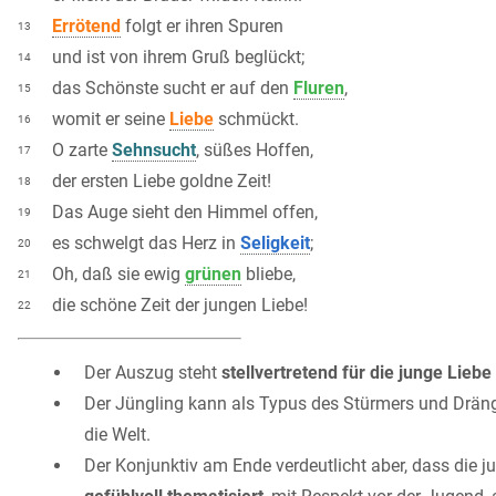
Errötend
folgt er ihren Spuren
13
und ist von ihrem Gruß beglückt;
14
das Schönste sucht er auf den
Fluren
,
15
womit er seine
Liebe
schmückt.
16
O zarte
Sehnsucht
, süßes Hoffen,
17
der ersten Liebe goldne Zeit!
18
Das Auge sieht den Himmel offen,
19
es schwelgt das Herz in
Seligkeit
;
20
Oh, daß sie ewig
grünen
bliebe,
21
die schöne Zeit der jungen Liebe!
22
Der Auszug steht
stellvertretend für die junge Liebe
Der Jüngling kann als Typus des Stürmers und Dränge
die Welt.
Der Konjunktiv am Ende verdeutlicht aber, dass die 