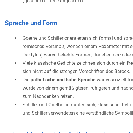
„gesunden“ Liebe angesehen.
Sprache und Form
Goethe und Schiller orientierten sich formal und spr
römisches Versmaß, wonach einem Hexameter mit sec
Daktylus) waren beliebte Formen, daneben noch die
Viele klassische Gedichte zeichnen sich durch ein
fr
sich nicht auf die strengen Vorschriften des Barock.
Die
pathetische und hohe Sprache
war essenziell fü
wurde von einem gemäßigteren, ruhigeren und nachden
zum Nachdenken reizen.
Schiller und Goethe bemühten sich, klassische rhetori
und Schiller verwendeten eine verständliche Symbolik