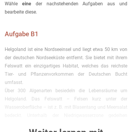
Wähle
eine
der nachstehenden Aufgaben aus und
bearbeite diese.
Aufgabe B1
Helgoland ist eine Nordseeinsel und liegt etwa 50 km von
der deutschen Nordseeküste entfernt. Sie bietet mit ihrem
Felswatt ein einzigartiges Habitat, welches das reichste
Tier- und Pflanzenvorkommen der Deutschen Bucht
umfasst.
Über 300 Algenarten besiedeln die Lebensräume um
Helgoland. Das Felswatt – Felsen kurz unter der
Wasseroberfläche – ist z. B. mit Blasentang und Meersalat
bedeckt. Unterhalb der Niedrigwasserzone gedeihen
Tangwälder aus Fingertang und Palmentang, die bis in
eine Tiefe von 8 m vordringen.