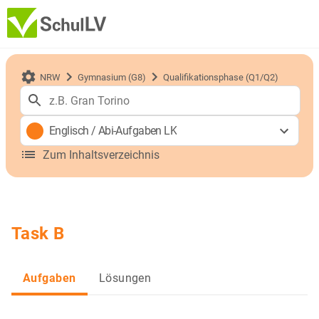
NRW
Gymnasium (G8)
Qualifikationsphase (Q1/Q2)
Englisch
/
Abi-Aufgaben LK
Zum Inhaltsverzeichnis
Task B
Aufgaben
Lösungen