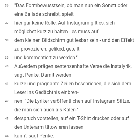
"Das Formbewusstsein, ob man nun ein Sonett oder
36
eine Ballade schreibt, spielt
hier gar keine Rolle. Auf Instagram gilt es, sich
37
möglichst kurz zu halten - es muss auf
dem kleinen Bildschirm gut lesbar sein - und den Effekt
38
zu provozieren, geliked, geteilt
und kommentiert zu werden."
39
Außerdem prägen sentenzenhafte Verse die Instalyrik,
40
sagt Penke. Damit werden
kurze und prägnante Zeilen beschrieben, die sich dem
41
Leser ins Gedächtnis einbren-
nen. "Die Lyriker veröffentlichen auf Instagram Sätze,
42
die man sich auch als Kalen-"
derspruch vorstellen, auf ein T-Shirt drucken oder auf
43
den Unterarm tätowieren lassen
kann", sagt Penke.
44