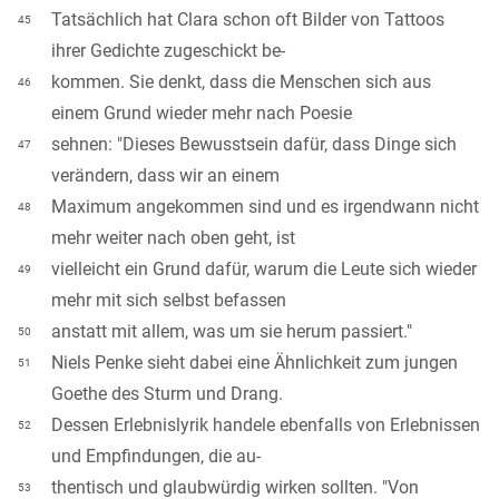
Tatsächlich hat Clara schon oft Bilder von Tattoos
45
ihrer Gedichte zugeschickt be-
kommen. Sie denkt, dass die Menschen sich aus
46
einem Grund wieder mehr nach Poesie
sehnen: "Dieses Bewusstsein dafür, dass Dinge sich
47
verändern, dass wir an einem
Maximum angekommen sind und es irgendwann nicht
48
mehr weiter nach oben geht, ist
vielleicht ein Grund dafür, warum die Leute sich wieder
49
mehr mit sich selbst befassen
anstatt mit allem, was um sie herum passiert."
50
Niels Penke sieht dabei eine Ähnlichkeit zum jungen
51
Goethe des Sturm und Drang.
Dessen Erlebnislyrik handele ebenfalls von Erlebnissen
52
und Empfindungen, die au-
thentisch und glaubwürdig wirken sollten. "Von
53