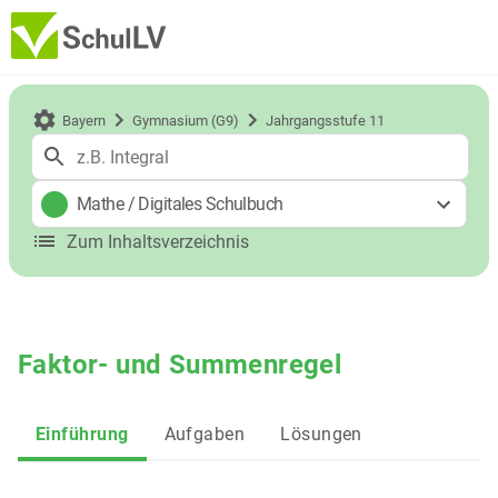
Bayern
Gymnasium (G9)
Jahrgangsstufe 11
Mathe
/
Digitales Schulbuch
Zum Inhaltsverzeichnis
Faktor- und Summenregel
Einführung
Aufgaben
Lösungen