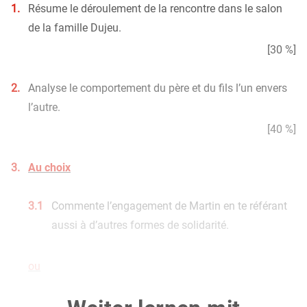
1.
Résume le déroulement de la rencontre dans le salon
de la famille Dujeu.
[30 %]
2.
Analyse le comportement du père et du fils l’un envers
l’autre.
[40 %]
3.
Au choix
3.1
Commente l’engagement de Martin en te référant
aussi à d’autres formes de solidarité.
ou
3.2
En attendant le retour de Martin, Victor Dujeu