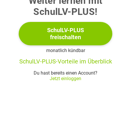
Weiter lernen mit
regrette sa réaction et se demande comment il
SchulLV-PLUS!
pourrait se réconcilier avec son fils. Rédige son
monologue intérieur.
SchulLV-PLUS
freischalten
[30 %]
monatlich kündbar
SchulLV-PLUS-Vorteile im Überblick
Du hast bereits einen Account?
Jetzt einloggen