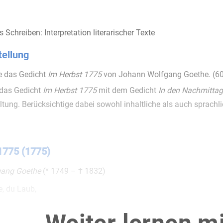
Schreiben: Interpretation literarischer Texte
ellung
re das Gedicht
Im Herbst 1775
von Johann Wolfgang Goethe. (6
 das Gedicht
Im Herbst 1775
mit dem Gedicht
In den Nachmittag 
tung. Berücksichtige dabei sowohl inhaltliche als auch sprachl
1
1775 (1775)
ang Goethe
(* 1749 – † 1832)
e, du Laub,
eländer,
enster herauf.