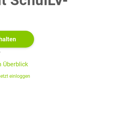
it SchulLV-
!
halten
r
 Überblick
etzt einloggen
en. Hg. von Erich Trunz. Band 1. München: C. H. Beck’sche