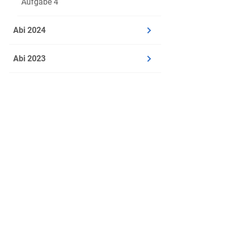
Aufgabe 4
Gedrängte
4
Zwillingsbe
5
Abi 2024
Schneller u
6
Euch brüte
Abi 2023
7
Scheidebli
8
Des holde
9
Fruchtende 
10
Euch kühle
11
Freundlich
12
Und euch b
13
Aus diesen
14
Der ewig b
15
Voll schwe
16
Aus: Johann Wol