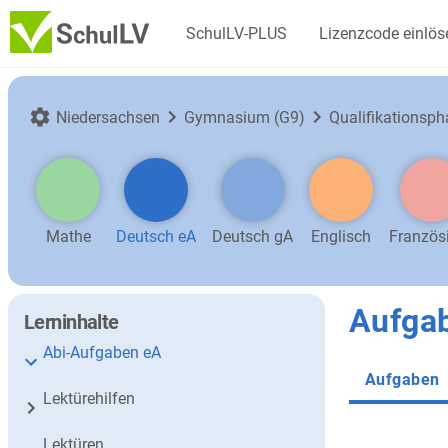
SchulLV-PLUS
Lizenzcode einlös
Niedersachsen
Gymnasium (G9)
Qualifikationsph
Mathe
Deutsch eA
Deutsch gA
Englisch
Französ
Aufga
Lerninhalte
Abi-Aufgaben eA
Aufgaben
Lektürehilfen
Lektüren