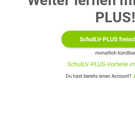
Weiter lernen m
r
quillet
,
PLUS
eren, und reifet
nd glänzend voller.
t der Mutter Sonne
SchulLV-PLUS freisc
ck, euch umsäuselt
n Himmels
monatlich kündba
Fülle.
SchulLV-PLUS-Vorteile im
t des Monds
Du hast bereits einen Account?
J
er Zauberhauch,
etauen, ach,
 Augen
elebenden Liebe
llende Tränen.
fgang Goethe:
Werke, Kommentare und Register.
Hamburger Ausgabe in 14 Bänd