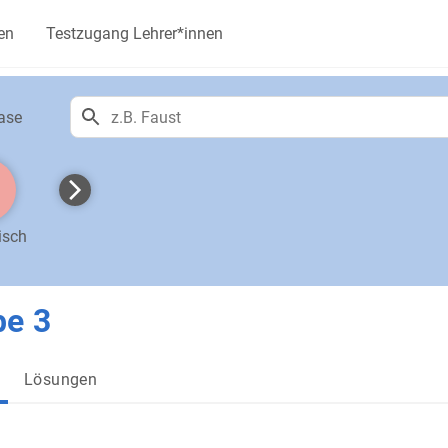
en
Testzugang Lehrer*innen
ase
isch
be 3
Lösungen