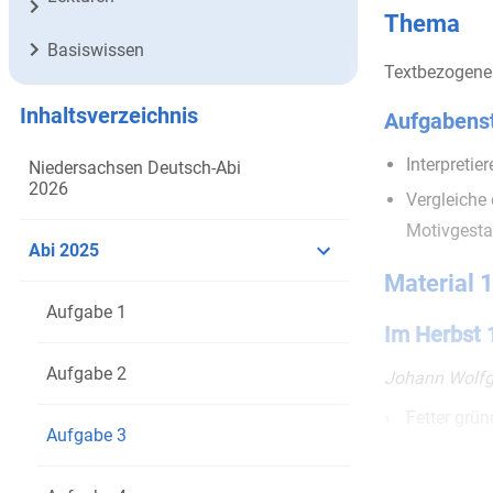
Thema
Basiswissen
Textbezogenes 
Inhaltsverzeichnis
Aufgabenst
Interpretie
Niedersachsen Deutsch-Abi
2026
Vergleiche
Motivgestal
Abi 2025
Material 
Aufgabe 1
Im Herbst 
Aufgabe 2
Johann Wolfg
Fetter grün
1
Aufgabe 3
Das Rebeng
2
Hier mein F
3