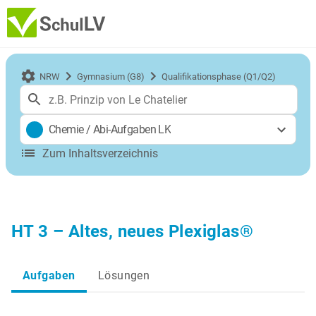
NRW
Gymnasium (G8)
Qualifikationsphase (Q1/Q2)
Chemie
/
Abi-Aufgaben LK
Zum Inhaltsverzeichnis
HT 3 – Altes, neues Plexiglas®
Aufgaben
Lösungen