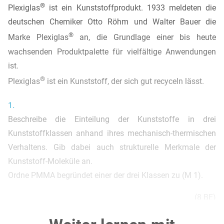
®
Plexiglas
ist ein Kunststoffprodukt. 1933 meldeten die
deutschen Chemiker Otto Röhm und Walter Bauer die
®
Marke Plexiglas
an, die Grundlage einer bis heute
wachsenden Produktpalette für vielfältige Anwendungen
ist.
®
Plexiglas
ist ein Kunststoff, der sich gut recyceln lässt.
1.
Beschreibe die Einteilung der Kunststoffe in drei
Kunststoffklassen anhand ihres mechanisch-thermischen
Verhaltens. Gib dabei auch strukturelle Merkmale der
Kunststoff-Moleküle an.
Ordne PMMA begründet einer der drei Klassen zu (M 1).
(8 BE)
2.