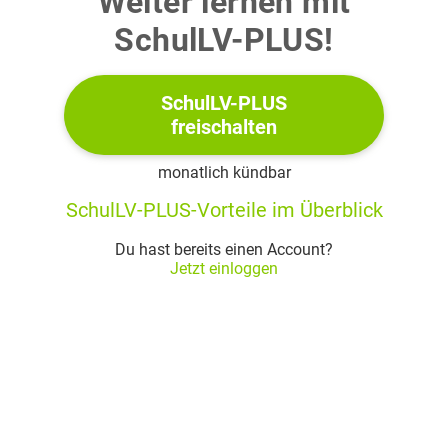
Weiter lernen mit
Gib die Strukturformel des Monomers von PMMA an.
SchulLV-PLUS!
Beschreibe unter Verwendung von Strukturformeln den
Reaktionsmechanismus der radikalischen Polymerisation
SchulLV-PLUS
zur Synthese von PMMA (M 1).
freischalten
Hinweis:
Verwende zum Beispiel
als Starter-
monatlich kündbar
Molekül.
SchulLV-PLUS-Vorteile im Überblick
(10 BE)
Du hast bereits einen Account?
Jetzt einloggen
3.
Plane für das Kunststoffgemisch ein mögliches
experimentelles Vorgehen, um jeden einzelnen Kunststoff
als Feststoff getrennt zu erhalten (M 2).
(7 BE)
4.