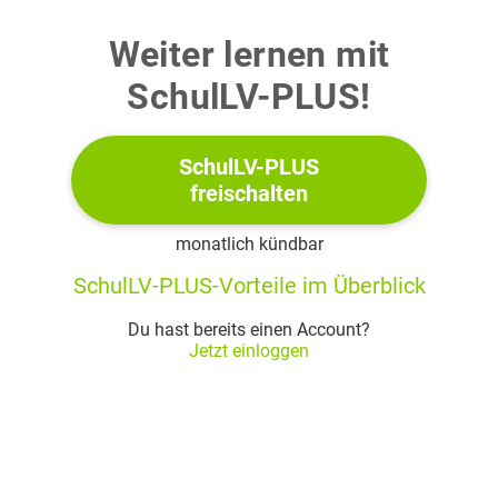
Gerechtigkeit verhalten“ (M 1, Z. 12f.)!
Weiter lernen mit
20 BE
SchulLV-PLUS!
2
„… widerständig und mutig zu sein, statt angepasst
mitzuschwimmen und sich wegzuducken.“ (M 1, Z. 20f.)
SchulLV-PLUS
freischalten
2.1
Stelle die Grundzüge des biblisch-christlichen
Menschenbildes dar und zeige dabei den
monatlich kündbar
besonderen Stellenwert von Mut und
SchulLV-PLUS-Vorteile im Überblick
Widerständigkeit auf!
Du hast bereits einen Account?
15 BE
Jetzt einloggen
2.2
Prüfe anhand eines Handlungsfelds im Kontext
nachhaltiger Entwicklung, inwiefern sich für
Christinnen und Christen durch die Orientierung an
Sozialprinzipien der katholischen Soziallehre