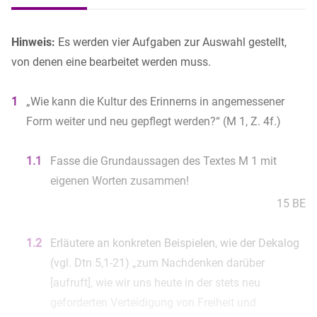
Hinweis:
Es werden vier Aufgaben zur Auswahl gestellt,
von denen eine bearbeitet werden muss.
1
„Wie kann die Kultur des Erinnerns in angemessener
Form weiter und neu gepflegt werden?“ (M 1, Z. 4f.)
1.1
Fasse die Grundaussagen des Textes M 1 mit
eigenen Worten zusammen!
15 BE
1.2
Erläutere an konkreten Beispielen, wie der Dekalog
(vgl. Dtn 5,1-21) „zum Nachdenken darüber
[aufruft], wie wir uns heute in der stets neu
geforderten Verteidigung von Freiheit und