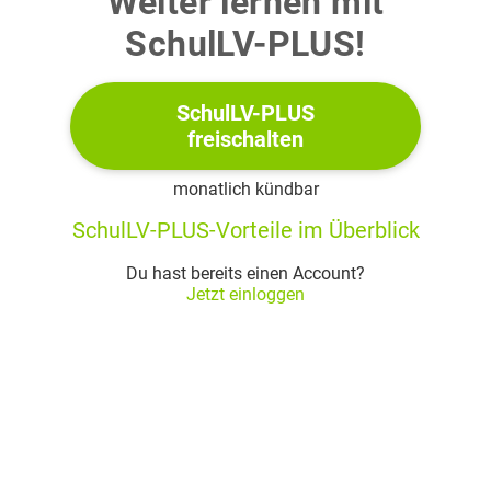
Weiter lernen mit
die gesuchte Nukleinsäure vor dem eigentlichen Nachweis
SchulLV-PLUS!
durch Polymerasekettenreaktion (PCR) vermehrt. Dazu
wird das RNA-Genom vorher mittels des Enzyms Reverse
Transkriptase in DNA umgeschrieben.
SchulLV-PLUS
freischalten
Das Genom des Hepatitis-C-Virus identifizierten die
monatlich kündbar
Virologen erstmals im Jahre 1989 mit Hilfe
SchulLV-PLUS-Vorteile im Überblick
gentechnischer Methoden. HCV hat eine kugelige
Form, besitzt ein einsträngiges RNA-Genom und ist
Du hast bereits einen Account?
zusätzlich behüllt. Diese Virushülle besteht aus
Jetzt einloggen
Bestandteilen der Cytoplasmamembran der
ursprünglichen Wirtszelle und darin eingelagerten
viralen Proteinen.
Material 1:
Aufbau des Hepatitis-C-Virus