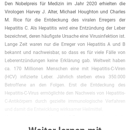
Den Nobelpreis für Medizin im Jahr 2020 erhielten die
Virologen Harvey J. Alter, Michael Houghton und Charles
M. Rice für die Entdeckung des viralen Erregers der
Hepatitis C. Als Hepatitis wird eine Entzündung der Leber
bezeichnet, deren häufigste Ursache eine Virusinfektion ist.
Lange Zeit waren nur die Erreger von Hepatitis A und B
bekannt und nachweisbar, so dass es für viele Fälle von
Leberentzündungen keine Erklärung gab. Weltweit haben
ca. 170 Millionen Menschen eine mit Hepatitis-C-Viren
(HCV) infizierte Leber. Jährlich sterben etwa 350.000
Betroffene an den Folgen. Erst die Entdeckung des
Hepatitis-C-Virus ermöglichte den Nachweis von Hepatitis-
C-Antikörpern durch gezielte immunologische Verfahren
und damit die Entwicklung wirksamer Heilmittel.
Heute können Hepatitis-C-Erreger auch direkt
nachgewiesen werden. Für die Testung auf HCV-RNA wird