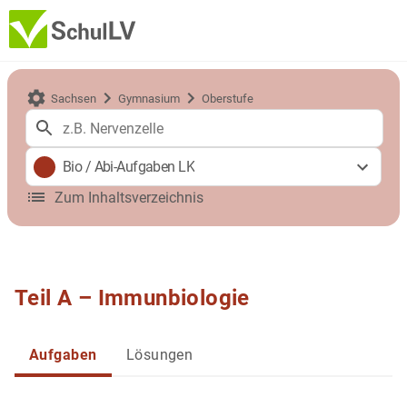
Sachsen
Gymnasium
Oberstufe
Bio
/
Abi-Aufgaben LK
Zum Inhaltsverzeichnis
Teil A – Immunbiologie
Aufgaben
Lösungen