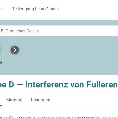
en
Testzugang Lehrer*innen
te
e D — Interferenz von Fullere
Material
Lösungen