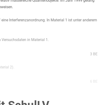
relativ massereiche Quantenobjekte. Im Jahr 1999 gelang
uweisen.
 eine Interferenzanordnung. In Material 1 ist unter anderem
 Versuchsdaten in Material 1.
3 BE
erial 2).
6 BE
abe b) von dem aus Teilaufgabe a) und gib eine mögliche