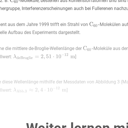
 z. B.
Moleküle, bestehen aus Kohlenstoffatomen und sind 
chergruppe, Interferenzerscheinungen auch bei Fullerenen nachz
ent aus dem Jahre 1999 trifft ein Strahl von
Molekülen auf
ielle Aufbau des Experiments dargestellt.
e die mittlere de-Broglie-Wellenlänge der
Moleküle aus den
llwert:
]
e diese Wellenlänge mithilfe der Messdaten von Abbildung 3 (Mat
llwert:
]
e die prozentuale Abweichung deines Ergebnisses aus Teilaufg
e für Abweichungen an.