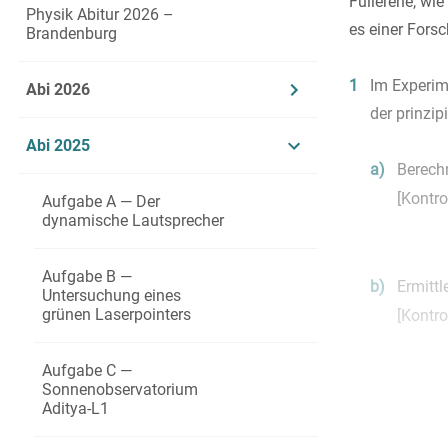
Fullerene, wie
Physik Abitur 2026 –
es einer Fors
Brandenburg
1
Im Experim
Abi 2026
der prinzip
Abi 2025
a)
Berechn
[Kontro
Aufgabe A — Der
dynamische Lautsprecher
Aufgabe B —
b)
Ermittl
Untersuchung eines
grünen Laserpointers
[Kontro
Aufgabe C —
Sonnenobservatorium
c)
Berechn
Aditya-L1
Ursach