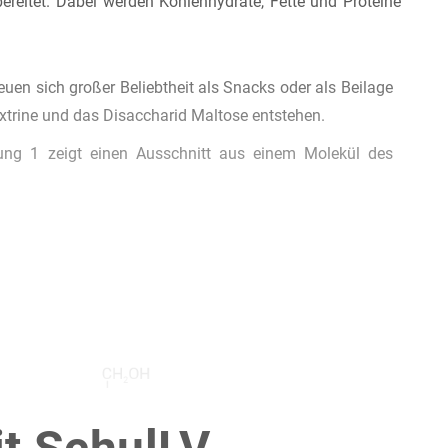
ereitet. Dabei werden Kohlenhydrate, Fette und Proteine
euen sich großer Beliebtheit als Snacks oder als Beilage
trine und das Disaccharid Maltose entstehen.
ung 1 zeigt einen Ausschnitt aus einem Molekül des