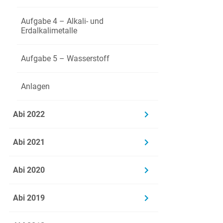
Aufgabe 4 – Alkali- und
Erdalkalimetalle
Aufgabe 5 – Wasserstoff
Z
B
Anlagen
Abi 2022
1.2
In eine
der dre
Abi 2021
sich i
Abi 2020
E
Abi 2019