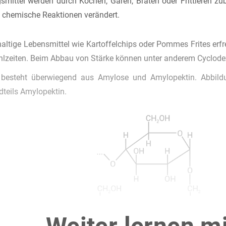
smittel werden durch Kochen, Garen, Braten oder Frittieren zub
 chemische Reaktionen verändert.
altige Lebensmittel wie Kartoffelchips oder Pommes Frites erfr
hlzeiten. Beim Abbau von Stärke können unter anderem Cyclodex
 besteht überwiegend aus Amylose und Amylopektin. Abbild
dteils Amylopektin.