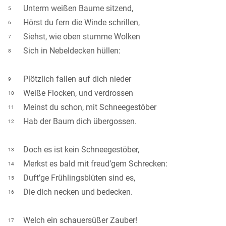
Unterm weißen Baume sitzend,
5
Hörst du fern die Winde schrillen,
6
Siehst, wie oben stumme Wolken
7
Sich in Nebeldecken hüllen:
8
Plötzlich fallen auf dich nieder
9
Weiße Flocken, und verdrossen
10
Meinst du schon, mit Schneegestöber
11
Hab der Baum dich übergossen.
12
Doch es ist kein Schneegestöber,
13
Merkst es bald mit freud’gem Schrecken:
14
Duft’ge Frühlingsblüten sind es,
15
Die dich necken und bedecken.
16
Welch ein schauersüßer Zauber!
17