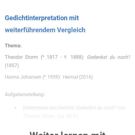
Gedichtinterpretation mit
weiterführendem Vergleich
Thema:
Theodor Storm (* 1817 - † 1888):
Gedenkst du noch?
(1857)
Hanna Johansen (* 1939):
Heimat
(2016)
Aufgabenstellung:
Interpretiere das Gedicht
Gedenkst du noch?
von
Theodor Storm. (ca. 60 %)
Vergleiche das Gedicht
Gedenkst du noch?
von