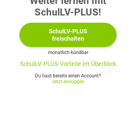
Weiter lernen mit
d)
SchulLV-PLUS!
SchulLV-PLUS
freischalten
2.
monatlich kündbar
Stelle die passende quadratische Gleichung auf.
SchulLV-PLUS-Vorteile im Überblick
a)
Du hast bereits einen Account?
Jetzt einloggen
b)
c)