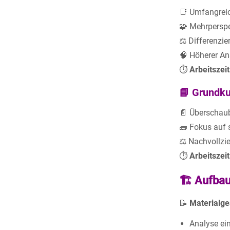
📑 Umfangreic
🧩 Mehrperspe
⚖️ Differenzie
🧠 Höherer An
⏱️
Arbeitszei
📘
Grundku
📄 Überschau
🧱 Fokus auf 
⚖️ Nachvollzi
⏱️
Arbeitszei
🏗️ Aufba
📝
Materialge
Analyse ei