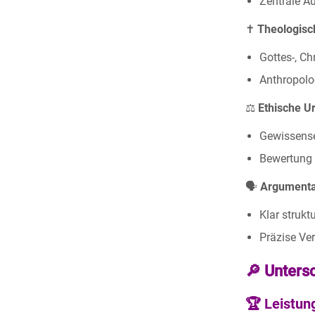
Zentrale A
✝️
Theologisc
Gottes-, Ch
Anthropolo
⚖️
Ethische Ur
Gewissens
Bewertung a
🗣️
Argumenta
Klar strukt
Präzise Ve
🔎 Unters
🏆
Leistun