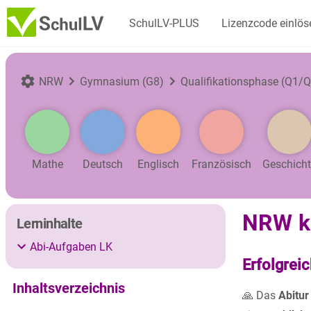
SchulLV-PLUS
Lizenzcode einlös
NRW
Gymnasium (G8)
Qualifikationsphase (Q1/Q
Mathe
Deutsch
Englisch
Französisch
Geschich
NRW ka
Lerninhalte
Abi-Aufgaben LK
Erfolgreic
Inhaltsverzeichnis
🙏 Das
Abitur