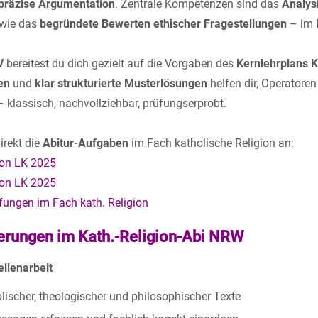
 präzise Argumentation
. Zentrale Kompetenzen sind das
Analys
wie das
begründete Bewerten ethischer Fragestellungen
– im
V
bereitest du dich gezielt auf die Vorgaben des
Kernlehrplans K
en
und
klar strukturierte Musterlösungen
helfen dir, Operatore
klassisch, nachvollziehbar, prüfungserprobt.
irekt die
Abitur-Aufgaben
im Fach katholische Religion an:
ion LK 2025
ion LK 2025
fungen im Fach kath. Religion
erungen im Kath.-Religion-Abi NRW
ellenarbeit
lischer, theologischer und philosophischer Texte