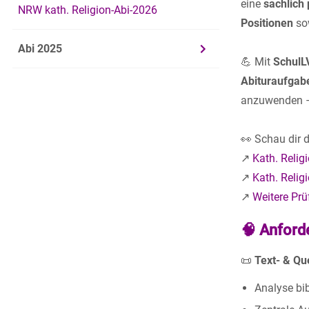
eine
sachlich
NRW kath. Religion-Abi-2026
Positionen
so
Abi 2025
💪 Mit
SchulL
Abituraufgab
anzuwenden – 
👀 Schau dir d
↗️
Kath. Relig
↗️
Kath. Relig
↗️
Weitere Prü
🧠 Anford
📜
Text- & Qu
Analyse bib