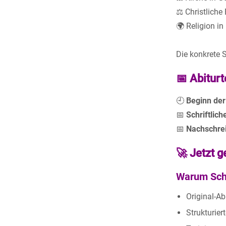
⚖️ Christlich
🌍 Religion in
Die konkrete 
📅 Abitur
🕘
Beginn der
📅
Schriftlich
📅
Nachschrei
🚀 Jetzt g
Warum Sch
Original-A
Strukturie