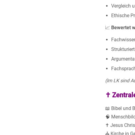
Vergleich u
Ethische P
📈
Bewertet 
Fachwissen
Strukturier
Argumentati
Fachsprach
(Im LK sind A
✝️ Zentral
📖 Bibel und 
🧠 Menschbild
✝️ Jesus Chri
⛪ Kirche in G