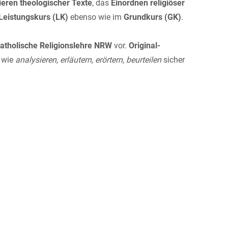
ieren theologischer Texte
, das
Einordnen religiöser
Leistungskurs (LK)
ebenso wie im
Grundkurs (GK)
.
atholische Religionslehre NRW
vor.
Original-
n wie
analysieren, erläutern, erörtern, beurteilen
sicher