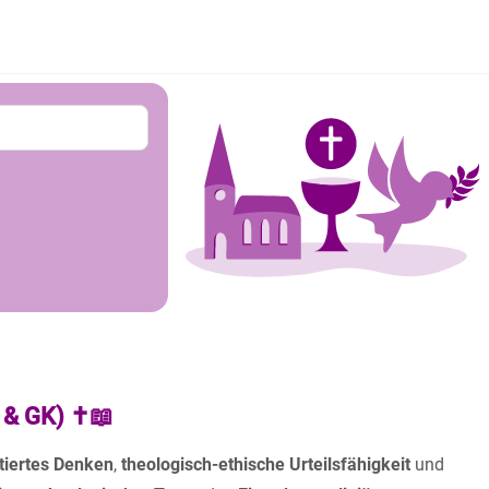
 & GK) ✝️📖
ktiertes Denken
,
theologisch-ethische Urteilsfähigkeit
und