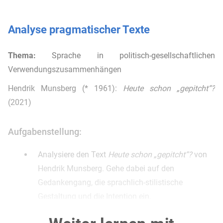
Analyse pragmatischer Texte
Thema:
Sprache in politisch-gesellschaftlichen
Verwendungszusammenhängen
Hendrik Munsberg (* 1961):
Heute schon „gepitcht“?
(2021)
Aufgabenstellung:
Analysiere den Text
Heute schon „gepitcht“?
von
Hendrik Munsberg. Gehe dabei auf den
Gedankengang, die sprachlich-stilistische
Gestaltung und die Intention ein.
(ca. 70 %)