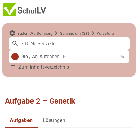
Baden-Württemberg
Gymnasium (G8)
Kursstufe
Bio
/
Abi-Aufgaben LF
Zum Inhaltsverzeichnis
Aufgabe 2 – Genetik
Aufgaben
Lösungen