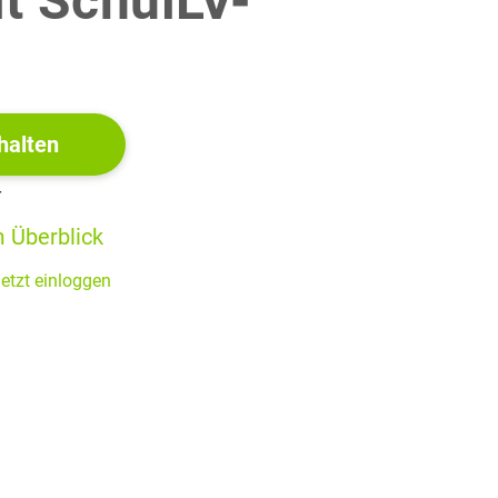
it SchulLV-
ie-cl-sondage-5618890.php [14 juin 2024]
!
halten
r
es qui aident à le gérer.
 Überblick
etzt einloggen