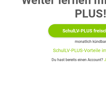
Weiter lernen m
/www.charentelibre.fr/sante/faites-vous-partie-des-francais-stresses-infograph
PLUS
ument visuel à ton partenaire.
t commente le document visuel.
SchulLV-PLUS freisc
monatlich kündba
es de nos sociétés augmentent notre stress. Discute des stratégi
SchulLV-PLUS-Vorteile im
Du hast bereits einen Account?
J
stic ?