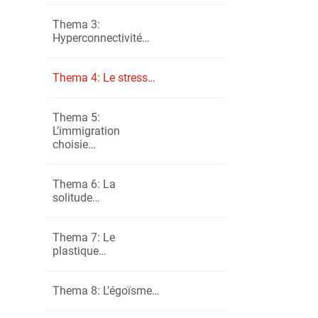
d’après : https:/
Thema 3:
Hyperconnectivité…
Montre le doc
Thema 4: Le stress…
1
Explique e
Thema 5:
L’immigration
2
Les exigenc
choisie…
Thema 6: La
Prüfling B
solitude…
… quel diagno
Thema 7: Le
plastique…
Thema 8: L’égoïsme…