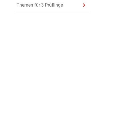
Themen für 3 Prüflinge
d’après : https:/
Über uns
Kontakt
Datenschutz
Montre le doc
Jobs
Impressum
Nutzungsbedingung
1
Explique e