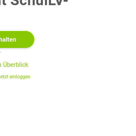
it SchulLV-
!
(3 BE)
halten
r
 Überblick
(2 BE)
etzt einloggen
(2 BE)