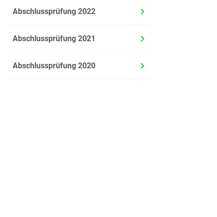
c)
Abschlussprüfung 2022
Abschlussprüfung 2021
8.2
Für 50
Jede P
Abschlussprüfung 2020
Zwei P
Berech
9.
Geome
9.1
Ein Wü
a)