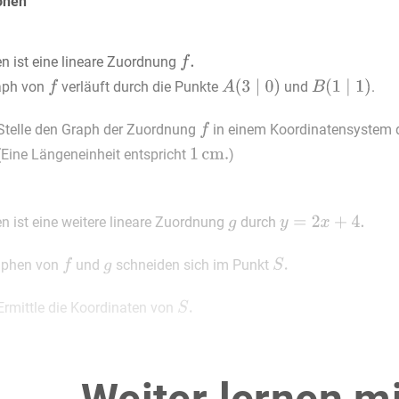
onen
n ist eine lineare Zuordnung
aph von
verläuft durch die Punkte
und
.
Stelle den Graph der Zuordnung
in einem Koordinatensystem d
(Eine Längeneinheit entspricht
)
n ist eine weitere lineare Zuordnung
durch
aphen von
und
schneiden sich im Punkt
Ermittle die Koordinaten von
hnittpunkt des Graphen von
mit der
-Achse ist der Punkt