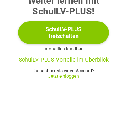
Weiter lernen mit
SchulLV-PLUS!
SchulLV-PLUS
freischalten
monatlich kündbar
SchulLV-PLUS-Vorteile im Überblick
Du hast bereits einen Account?
Jetzt einloggen
Abb. 1: modellhafte Darstellung des Oxytocin-Moleküls (ohne
Wasserstoff-Atome)
1.1
Formuliere den in Abbildung 1 markierten Ausschnitt des
Oxytocin-Moleküls als Strukturformelausschnitt und