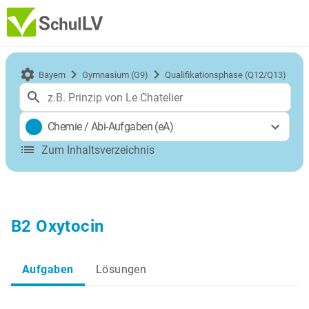
Bayern
Gymnasium (G9)
Qualifikationsphase (Q12/Q13)
Chemie
/
Abi-Aufgaben (eA)
Zum Inhaltsverzeichnis
B2 Oxytocin
Aufgaben
Lösungen