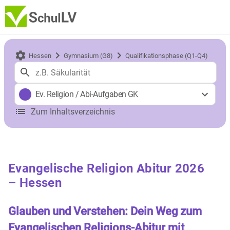
Hessen
Gymnasium (G8)
Qualifikationsphase (Q1-Q4)
Ev. Religion
/
Abi-Aufgaben GK
Zum Inhaltsverzeichnis
Evangelische Religion Abitur 2026
– Hessen
Glauben und Verstehen: Dein Weg zum
Evangelischen Religions-Abitur mit