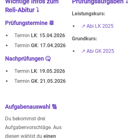
Wichtige Infos zum
Prüfungsaufgaben ⤵️
Reli-Abitur ⤵️
Leistungskurs:
Prüfungstermine 📆
↗️ Abi LK 2025
Termin
LK
:
15.04.2026
Grundkurs:
Termin
GK
:
17.04.2026
↗️ Abi GK 2025
Nachprüfungen 🤒
Termin
LK
:
19.05.2026
Termin
GK
:
21.05.2026
Aufgabenauswahl 🔢
Du bekommst drei
Aufgabenvorschläge. Aus
diesen wählst du
einen