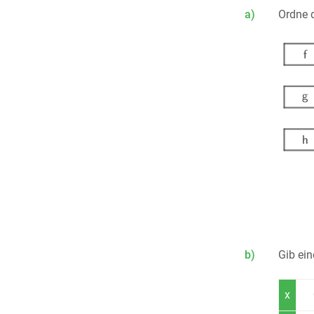
a)
Ordne 
b)
Gib ein
x