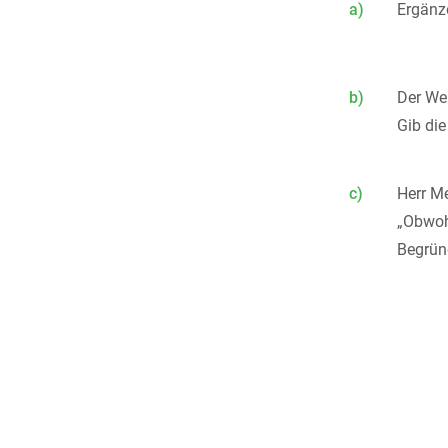
a)
Ergänze
b)
Der Wer
Gib die
c)
Herr Me
„Obwoh
Begrün