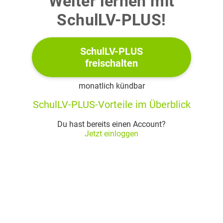
Weiter lernen mit
Übernimm die Tabelle und ergänze die fehlenden
SchulLV-PLUS!
Werte für Pumpe A.
SchulLV-PLUS
Zeit in min
30
60
180
240
freischalten
Volumen in
monatlich kündbar
Zeichne ein Koordinatensystem mit geeigneter
SchulLV-PLUS-Vorteile im Überblick
Achseneinteilung.
Du hast bereits einen Account?
Trage alle Wertepaare in dieses
Jetzt einloggen
Koordinatensystem ein.
b)
Der quaderförmige Swimmingpool ist
lang und
breit.
Er ist
hoch mit Wasser gefüllt.