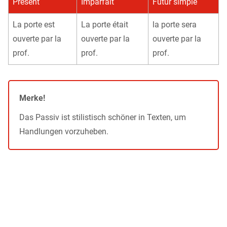
Présent
Imparfait
Futur simple
La porte est
La porte était
la porte sera
ouverte par la
ouverte par la
ouverte par la
prof.
prof.
prof.
Merke!
Das Passiv ist stilistisch schöner in Texten, um
Handlungen vorzuheben.