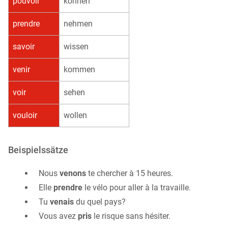
pouvoir
können
prendre
nehmen
savoir
wissen
venir
kommen
voir
sehen
vouloir
wollen
Beispielssätze
Nous
venons
te chercher à 15 heures.
Elle
prendre
le vélo pour aller à la travaille.
Tu
venais
du quel pays?
Vous avez
pris
le risque sans hésiter.