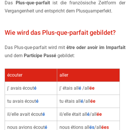
Das
Plus-que-parfait
ist die französische Zeitform der
Vergangenheit und entspricht dem Plusquamperfekt.
Wie wird das Plus-que-parfait gebildet?
Das Plus-que-parfait wird mit
être oder avoir im Imparfait
und dem
Participe Passé
gebildet:
écouter
aller
j' avais écout
é
j' étais all
é
/all
ée
tu avais écout
é
tu étais all
é
/all
ée
il/elle avait écout
é
il/elle était all
é
/all
ée
nous avions écout
é
nous étions all
és
/all
ées