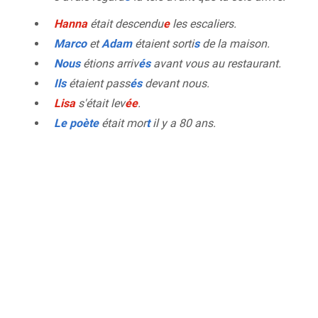
Hanna
était descendu
e
les escaliers.
Marco
et
Adam
étaient sorti
s
de la maison.
Nous
étions arriv
és
avant vous au restaurant.
Ils
étaient pass
és
devant nous.
Lisa
s'était lev
ée
.
Le poète
était mor
t
il y a 80 ans.