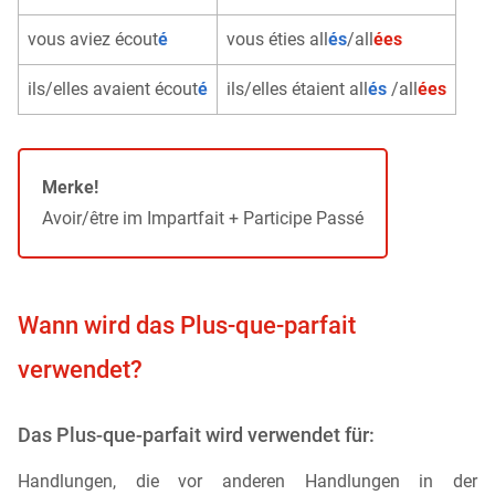
vous aviez écout
é
vous éties all
és
/all
ées
ils/elles avaient écout
é
ils/elles étaient all
és
/all
ées
Merke!
Avoir/être im Impartfait + Participe Passé
Wann wird das Plus-que-parfait
verwendet?
Das Plus-que-parfait wird verwendet für:
Handlungen, die vor anderen Handlungen in der